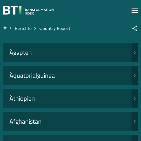
Zum Inhalt springen
M
Home
Berichte
Country Report
Ägypten
Äquatorialguinea
Äthiopien
Afghanistan