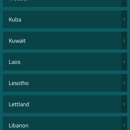
Kuba
Kuwait
Laos
Lesotho
Lettland
Libanon