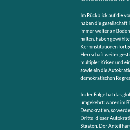
Im Rückblick auf die v
haben die gesellschaft
immer weiter an Boden 
halten, haben gewählte
Kerninstitutionen fort
Herrschaft weiter gest
multipler Krisen und ei
sowie ein die Autokrati
demokratischen Regress
In der Folge hat das g
umgekehrt: waren im BT
Demokratien, so werden
Drittel dieser Autokrat
Staaten. Der Anteil har