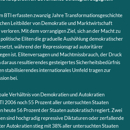
om BTI erfassten zwanzig Jahre Transformationsgeschichte
lichen Leitbilder von Demokratie und Marktwirtschaft
verloren. Mit dem vorrangigen Ziel, sich an der Macht zu
 politische Eliten die graduelle Aushöhlung demokratischer
gesetzt, während der Repressionsgrad autoritärer
iegen ist. Elitenversagen und Machtmissbrauch, der Druck
n daraus resultierendes gesteigertes Sicherheitsbedürfnis
en stabilisierendes internationales Umfeld tragen zur
ion bei.
lobale Verhältnis von Demokratien und Autokratien
I 2006 noch 55 Prozent aller untersuchten Staaten
 heute 56 Prozent der Staaten autokratisch regiert. Zwei
ien sind hochgradig repressive Diktaturen oder zerfallende
ter Autokratien stieg mit 38% aller untersuchten Staaten