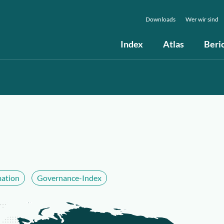
Downloads
Wer wir sind
Index
Atlas
Beri
mation
Governance-Index