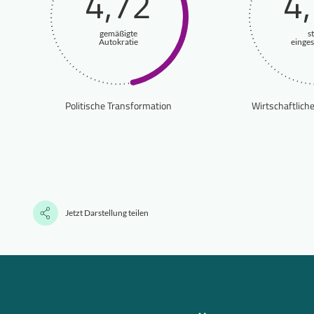
4,72
4
gemäßigte
s
Autokratie
einge
Politische Transformation
Wirtschaftlich
Jetzt Darstellung teilen