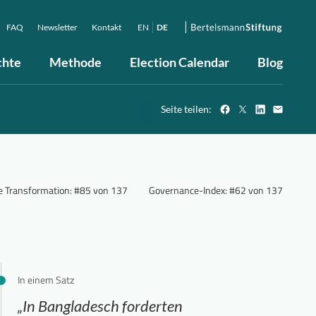
FAQ
Newsletter
Kontakt
EN
DE
chte
Methode
Election Calendar
Blog
Seite teilen:
he Transformation
:
#85 von 137
Governance-Index
:
#62 von 137
In einem Satz
„In Bangladesch forderten