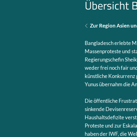
Übersicht 
Zur Region Asien u
Bangladesch erlebte Mi
Massenproteste und sta
Regierungschefin Sheikh
weder frei noch fair u
künstliche Konkurrenz
Yunus übernahm die Am
Die öffentliche Frustra
sinkende Devisenreserv
Haushaltsdefizite verst
Proteste und zur Eskala
haben der IWF, die Wel