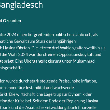
Bangladesch
nd Ozeanien
tte 2024 einen tiefgreifenden politischen Umbruch, als
atliche Gewalt zum Sturz der langjährigen
 Hasina führten. Die letzten drei Wahlen galten weithin als
nd die Wahl 2024 war durch einen Oppositionsboykott und
 geprägt. Eine Übergangsregierung unter Muhammad
tsgeschäfte.
tion wurde durch stark steigende Preise, hohe Inflation,
en, monetäre Instabilität und wachsende
ärkt. Die wirtschaftliche Lage trug zur Dynamik der
tion der Krise bei. Seit dem Ende der Regierung Hasina
tbank und die Asiatische Entwicklungsbank finanzielle