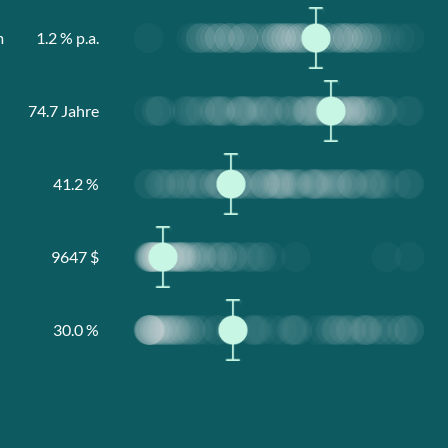
m
1.2
% p.a.
74.7
Jahre
41.2
%
9647
$
30.0
%