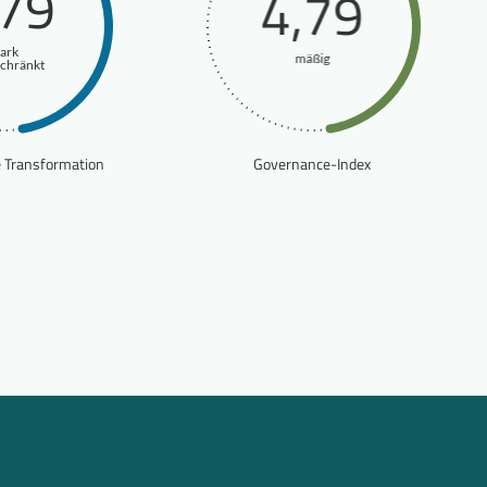
,79
4,79
tark
mäßig
schränkt
e Transformation
Governance-Index