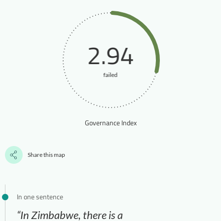
2.94
failed
Governance Index
Share this map
In one sentence
“In Zimbabwe, there is a