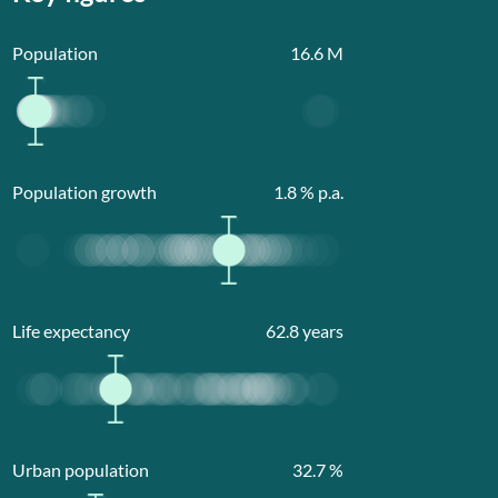
Population
16.6
M
Population growth
1.8
% p.a.
Life expectancy
62.8
years
Urban population
32.7
%