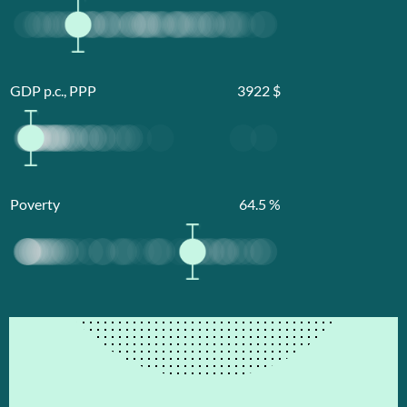
GDP p.c., PPP
3922
$
Poverty
64.5
%