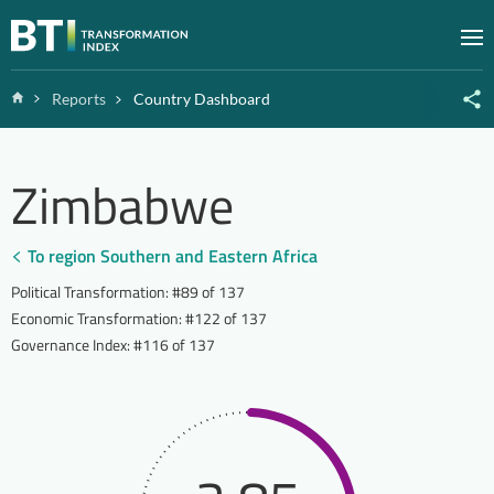
Zum Inhalt springen
M
Home
Reports
Country Dashboard
Zimbabwe
To region Southern and Eastern Africa
Political Transformation
:
#89 of 137
Economic Transformation
:
#122 of 137
Governance Index
:
#116 of 137