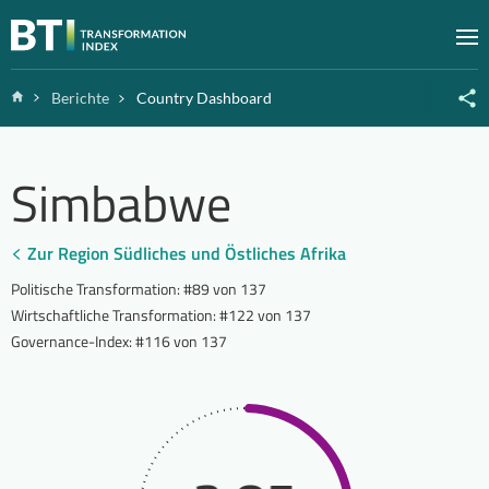
Zum Inhalt springen
M
Home
Berichte
Country Dashboard
Simbabwe
Zur Region Südliches und Östliches Afrika
Politische Transformation
:
#89 von 137
Wirtschaftliche Transformation
:
#122 von 137
Governance-Index
:
#116 von 137