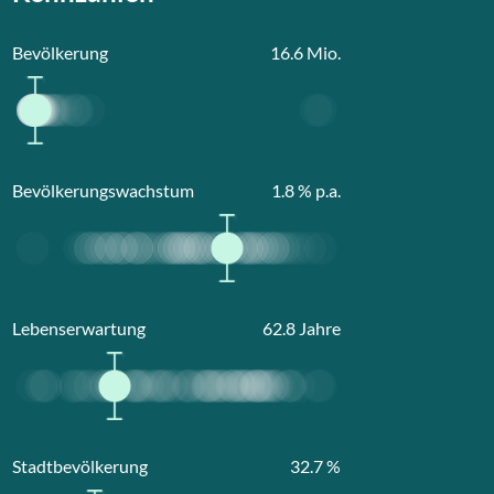
Bevölkerung
16.6
Mio.
Bevölkerungswachstum
1.8
% p.a.
Lebenserwartung
62.8
Jahre
Stadtbevölkerung
32.7
%