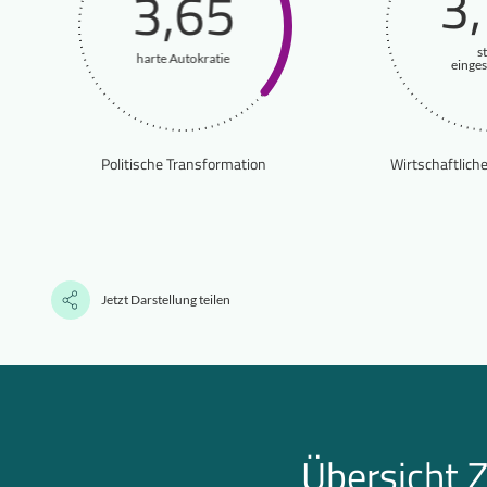
3
3,65
s
harte Autokratie
einge
Politische Transformation
Wirtschaftlich
Jetzt Darstellung teilen
Übersicht Z