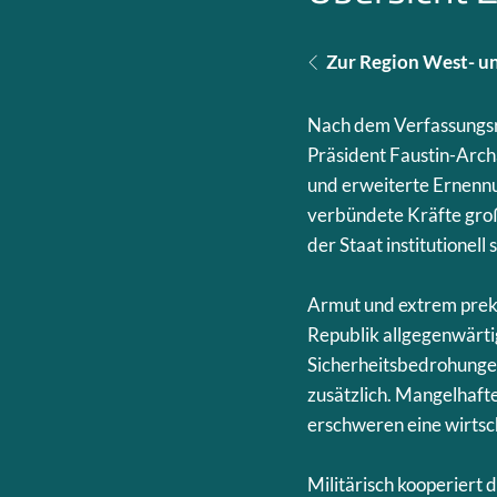
Zur Region West- un
Nach dem Verfassungsr
Präsident Faustin-Arc
und erweiterte Ernenn
verbündete Kräfte groß
der Staat institutione
Armut und extrem prekä
Republik allgegenwärti
Sicherheitsbedrohungen
zusätzlich. Mangelhafte
erschweren eine wirtsc
Militärisch kooperiert