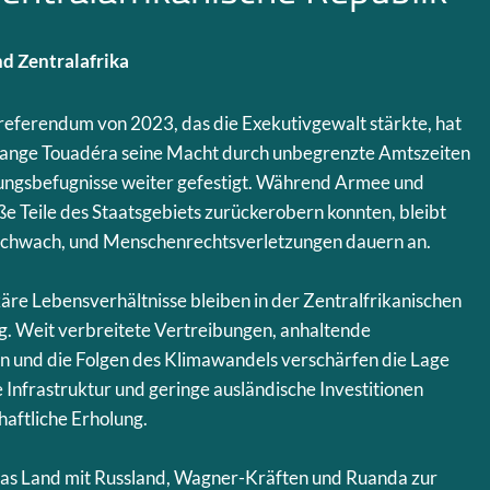
d Zentralafrika
eferendum von 2023, das die Exekutivgewalt stärkte, hat
hange Touadéra seine Macht durch unbegrenzte Amtszeiten
ungsbefugnisse weiter gefestigt. Während Armee und
e Teile des Staatsgebiets zurückerobern konnten, bleibt
ll schwach, und Menschenrechtsverletzungen dauern an.
re Lebensverhältnisse bleiben in der Zentralfrikanischen
g. Weit verbreitete Vertreibungen, anhaltende
 und die Folgen des Klimawandels verschärfen die Lage
 Infrastruktur und geringe ausländische Investitionen
haftliche Erholung.
 das Land mit Russland, Wagner-Kräften und Ruanda zur