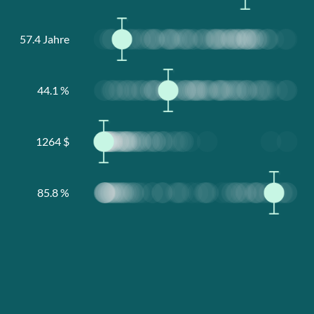
57.4
Jahre
44.1
%
1264
$
85.8
%