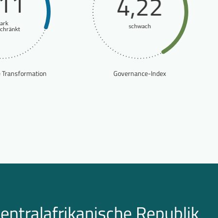
,11
4,22
tark
schwach
schränkt
e Transformation
Governance-Index
entralafrikanische Republik