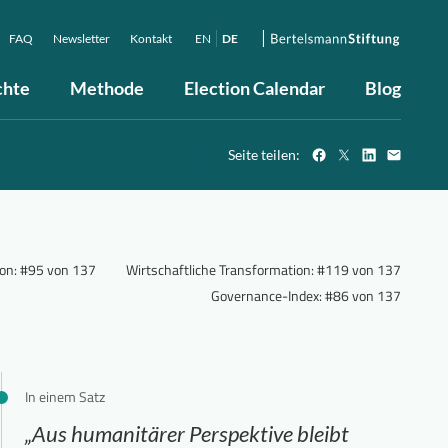
FAQ
Newsletter
Kontakt
EN
DE
chte
Methode
Election Calendar
Blog
Seite teilen:
ion
:
#95 von 137
Wirtschaftliche Transformation
:
#119 von 137
Governance-Index
:
#86 von 137
In einem Satz
„Aus humanitärer Perspektive bleibt