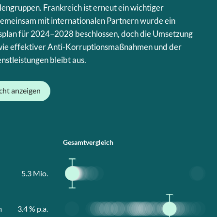
ngruppen. Frankreich ist erneut ein wichtiger
emeinsam mit internationalen Partnern wurde ein
gsplan für 2024–2028 beschlossen, doch die Umsetzung
ie effektiver Anti-Korruptionsmaßnahmen und der
nstleistungen bleibt aus.
cht anzeigen
Gesamtvergleich
5.3
Mio.
m
3.4
% p.a.