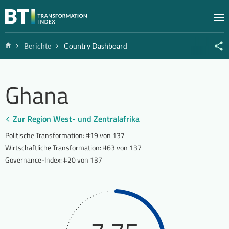
Zum Inhalt springen
M
Home
Berichte
Country Dashboard
Ghana
Zur Region West- und Zentralafrika
Politische Transformation
:
#19 von 137
Wirtschaftliche Transformation
:
#63 von 137
Governance-Index
:
#20 von 137