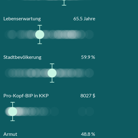
Lebenserwartung
65.5
Jahre
Stadtbevölkerung
59.9
%
Pro-Kopf-BIP in KKP
8027
$
Armut
48.8
%