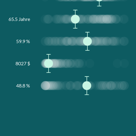
65.5
Jahre
59.9
%
8027
$
48.8
%