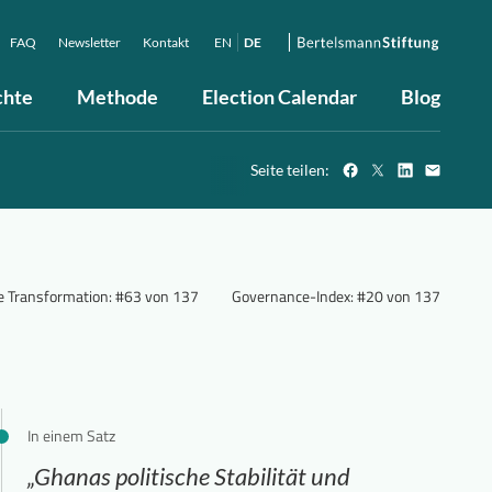
FAQ
Newsletter
Kontakt
EN
DE
chte
Methode
Election Calendar
Blog
Seite teilen:
he Transformation
:
#63 von 137
Governance-Index
:
#20 von 137
In einem Satz
„Ghanas politische Stabilität und