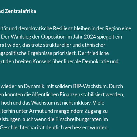
d Zentralafrika
lität und demokratische Resilienz bleiben in der Region eine
er Wahlsieg der Opposition im Jahr 2024 spiegelt ein
at wider, das trotz struktureller und ethnischer
politische Ergebnisse priorisiert. Der friedliche
rt den breiten Konsens über liberale Demokratie und
t wieder an Dynamik, mit solidem BIP-Wachstum. Durch
 konnten die öffentlichen Finanzen stabilisiert werden,
t hoch und das Wachstum ist nicht inklusiv. Viele
eiterhin unter Armut und mangelndem Zugang zu
istungen, auch wenn die Einschreibungsraten im
Geschlechterparität deutlich verbessert wurden.