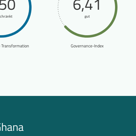
,50
6,41
schränkt
gut
e Transformation
Governance-Index
Ghana