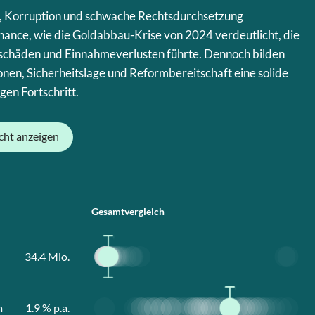
 Korruption und schwache Rechtsdurchsetzung
ance, wie die Goldabbau-Krise von 2024 verdeutlicht, die
schäden und Einnahmeverlusten führte. Dennoch bilden
ionen, Sicherheitslage und Reformbereitschaft eine solide
gen Fortschritt.
cht anzeigen
Gesamtvergleich
34.4
Mio.
m
1.9
% p.a.