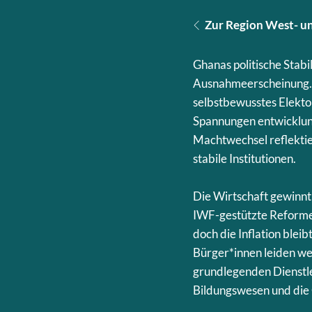
Zur Region West- un
Ghanas politische Stabi
Ausnahmeerscheinung. D
selbstbewusstes Elektor
Spannungen entwicklungs
Machtwechsel reflektie
stabile Institutionen.
Die Wirtschaft gewinn
IWF-gestützte Reformen
doch die Inflation bleib
Bürger*innen leiden w
grundlegenden Dienstle
Bildungswesen und die 