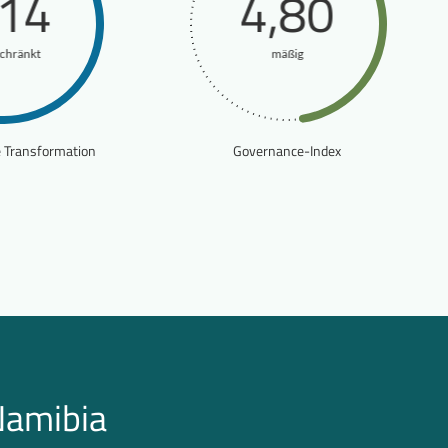
,14
4,80
schränkt
mäßig
e Transformation
Governance-Index
Namibia