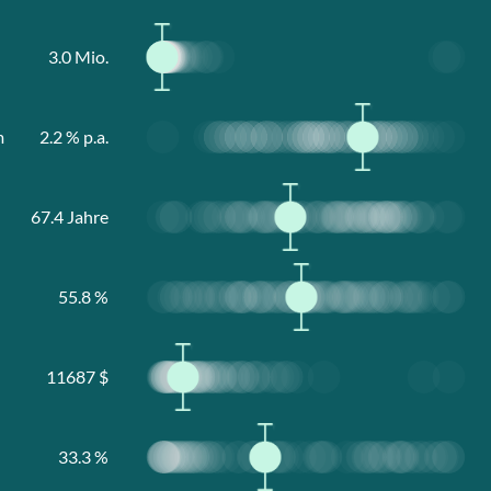
3.0
Mio.
m
2.2
% p.a.
67.4
Jahre
55.8
%
11687
$
33.3
%