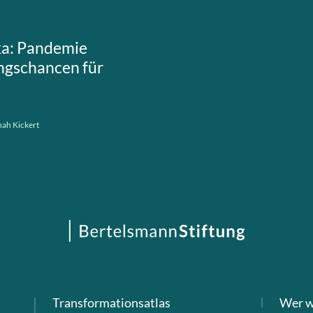
ka: Pandemie
ngschancen für
ah Kickert
Transformationsatlas
Wer w