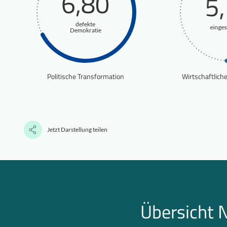
6,80
5
defekte
einge
Demokratie
Politische Transformation
Wirtschaftlich
Jetzt Darstellung teilen
Übersicht 