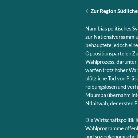
Zur Region Südliche
Namibias politisches S
zur Nationalversammlu
behauptete jedoch ein
Oppositionsparteien Zu
Wahlprozess, darunter 
warfen trotz hoher Wahl
plötzliche Tod von Prä
reibungslosen und ver
Mbumba übernahm inter
Ndaitwah, der ersten P
Die Wirtschaftspolitik 
Wahlprogramme offenba
und sozioökonomische P