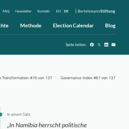
FAQ
Newsletter
Kontakt
EN
DE
chte
Methode
Election Calendar
Blog
Seite teilen:
he Transformation
:
#76 von 137
Governance-Index
:
#61 von 137
In einem Satz
„In Namibia herrscht politische