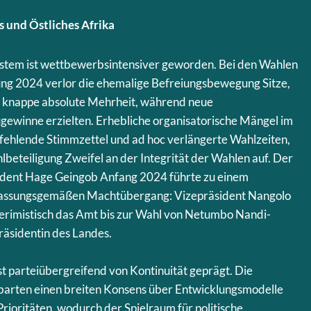
s und Östliches Afrika
ystem ist wettbewerbsintensiver geworden. Bei den Wahlen
ng 2024 verlor die ehemalige Befreiungsbewegung Sitze,
e knappe absolute Mehrheit, während neue
gewinne erzielten. Erhebliche organisatorische Mängel im
fehlende Stimmzettel und ad hoc verlängerte Wahlzeiten,
beteiligung Zweifel an der Integrität der Wahlen auf. Der
sident Hage Geingob Anfang 2024 führte zu einem
fassungsgemäßen Machtübergang: Vizepräsident Nangolo
imistisch das Amt bis zur Wahl von Netumbo Nandi-
räsidentin des Landes.
ist parteiübergreifend von Kontinuität geprägt. Die
rten einen breiten Konsens über Entwicklungsmodelle
rioritäten, wodurch der Spielraum für politische