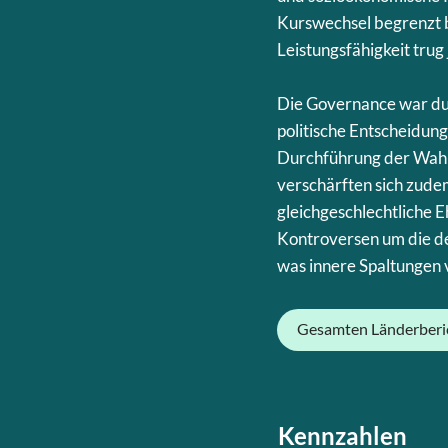
Kurswechsel begrenzt b
Leistungsfähigkeit trug
Die Governance war dur
politische Entscheidun
Durchführung der Wahle
verschärften sich zude
gleichgeschlechtliche 
Kontroversen um die de
was innere Spaltungen 
Gesamten Länderberi
Kennzahlen