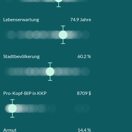
Lebenserwartung
74.9
Jahre
Stadtbevölkerung
60.2
%
Pro-Kopf-BIP in KKP
8709
$
Armut
14.4
%