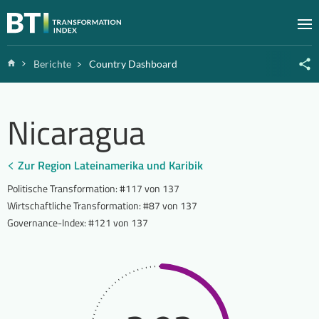
Zum Inhalt springen
M
Home
Berichte
Country Dashboard
Nicaragua
Zur Region Lateinamerika und Karibik
Politische Transformation
:
#117 von 137
Wirtschaftliche Transformation
:
#87 von 137
Governance-Index
:
#121 von 137