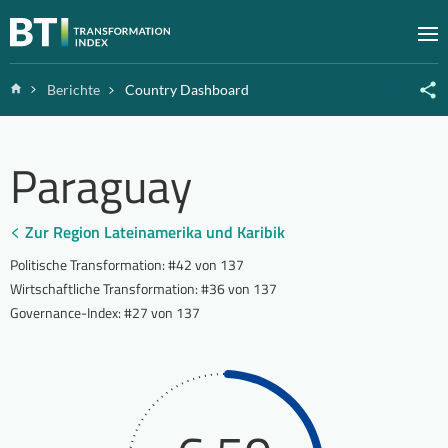
Zum Inhalt springen
M
Home
Berichte
Country Dashboard
Paraguay
Zur Region Lateinamerika und Karibik
Politische Transformation
:
#42 von 137
Wirtschaftliche Transformation
:
#36 von 137
Governance-Index
:
#27 von 137