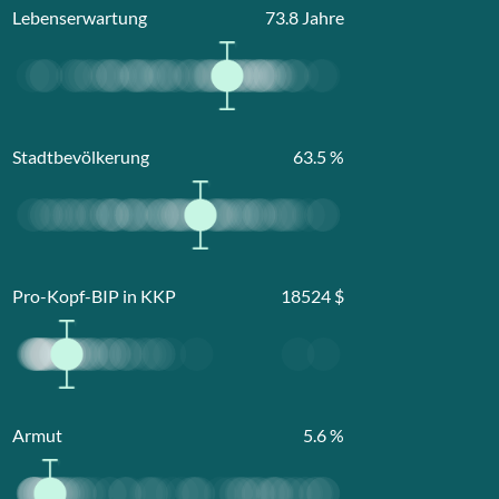
Lebenserwartung
73.8
Jahre
Stadtbevölkerung
63.5
%
Pro-Kopf-BIP in KKP
18524
$
Armut
5.6
%