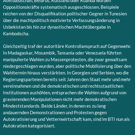
Aserbaidschan, Belarus, Russland oder Ruanda wurden
Oppositionskräfte systematisch ausgeschlossen. Beispiele
reichen von der Disqualifikation politischer Gegner in Tunesien
über die machtpolitisch motivierte Verfassungsänderung in
Usbekistan bis hin zur dynastischen Machtübergabe in
Kambodscha.
Gleichzeitig traf der autoritäre Kontrollanspruch auf Gegenwehr.
In Madagaskar, Mosambik, Tansania oder Venezuela führten
manipulierte Wahlen zu Massenprotesten, die zwar gewaltsam
niedergeschlagen wurden, aber politische Mobilisierung über den
Wahltermin hinaus verstärkten. In Georgien und Serbien, wo die
Regierungsparteien bereits seit Jahren den Staat mehr und mehr
vereinnahmen und die demokratischen und rechtsstaatlichen
Institutionen aushöhlen, entsprachen die Wahlen aufgrund von
gravierenden Manipulationen nicht mehr demokratischen
Mindeststandards. Beide Länder, in denen es zu lang
andauernden Demonstrationen und Protesten gegen
Autokratisierung und Vetternwirtschaft kam, sind im BTI nun als
Autokratien kategorisiert.