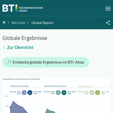
Zum Inhalt springen
M
Home
Berichte
Global Report
Globale Ergebnisse
Zur Übersicht
Entdecke globale Ergebnisse im BTI-Atlas