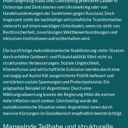
Polen langfristig stabil sind. Gleichzeitig profitieren Länder in
Osteuropa und Zentralasien vom Ukrainekrieg oder von
Handelsumlenkungen der Sanktionen gegen Russland. Doch
insgesamt steht die nachhaltige wirtschaftliche Transformation
vielerorts auf einem wackligen Unterboden, wenn sie nicht von
Rechtssicherheit, zuverlässigen Wettbewerbsordnungen und
inklusiven Institutionen aufrechterhalten wird.
Die kurzfristige makroökonomische Stabilisierung vieler Staaten
durch erhöhte Geldwert- und Fiskalstabilität führt nicht zu
strukturellen Verbesserungen. Soziale Ungleichheit,
Klientelismus und wirtschaftliche Exklusion werden durch eine
vorrangig auf Austerität ausgerichtete Politik befeuert und
verstärken soziale Spannungen und Protestpotenzial. Ein
prägnantes Beispiel ist Argentinien: Durch eine
Währungsabwertung konnte die Regierung Milei die extrem
hohe Inflation rasch senken. Gleichzeitig wurde die
sozioökonomische Situation vieler Argentinier:innen durch
massive Kürzungen im Sozialbereich empfindlich beeinträchtigt.
Mangelnde Teilhabe und strukturelle