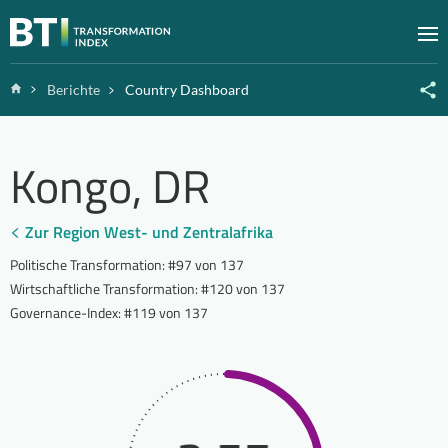
Zum Inhalt springen
M
Home
Berichte
Country Dashboard
Kongo, DR
Zur Region West- und Zentralafrika
Politische Transformation
:
#97 von 137
Wirtschaftliche Transformation
:
#120 von 137
Governance-Index
:
#119 von 137