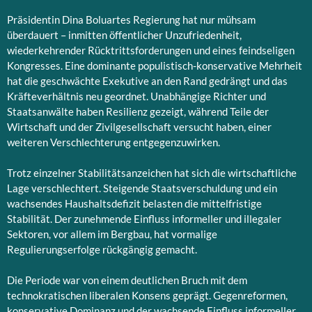
Präsidentin Dina Boluartes Regierung hat nur mühsam
überdauert – inmitten öffentlicher Unzufriedenheit,
wiederkehrender Rücktrittsforderungen und eines feindseligen
Kongresses. Eine dominante populistisch-konservative Mehrheit
hat die geschwächte Exekutive an den Rand gedrängt und das
Kräfteverhältnis neu geordnet. Unabhängige Richter und
Staatsanwälte haben Resilienz gezeigt, während Teile der
Wirtschaft und der Zivilgesellschaft versucht haben, einer
weiteren Verschlechterung entgegenzuwirken.
Trotz einzelner Stabilitätsanzeichen hat sich die wirtschaftliche
Lage verschlechtert. Steigende Staatsverschuldung und ein
wachsendes Haushaltsdefizit belasten die mittelfristige
Stabilität. Der zunehmende Einfluss informeller und illegaler
Sektoren, vor allem im Bergbau, hat vormalige
Regulierungserfolge rückgängig gemacht.
Die Periode war von einem deutlichen Bruch mit dem
technokratischen liberalen Konsens geprägt. Gegenreformen,
konservative Dominanz und der wachsende Einfluss informeller