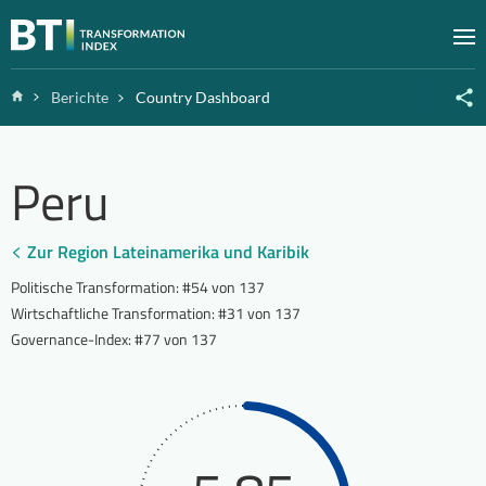
Zum Inhalt springen
M
Home
Berichte
Country Dashboard
Peru
Zur Region Lateinamerika und Karibik
Politische Transformation
:
#54 von 137
Wirtschaftliche Transformation
:
#31 von 137
Governance-Index
:
#77 von 137